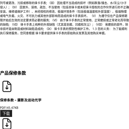
列号被更改、污损或移除的徕卡手表; （III） 因处理不当造成的损坏（例如跌落/撞击、水/灰尘/沙子
侵入）; （IV） 因意外、误用、疏忽、不当使用（包括非徕卡或未经徕卡授权的合作伙伴进行的不正确
安装、维修或维护工作）、未经授权的修改、极端环境条件（包括极端温度和外部湿度）、极端物理
或电气负载、火灾、不可抗力或其他外部影响而造成的徕卡手表损坏。 （V） 为遵守仅在产品保修期
限开始后生效的法定要求而必要的服务; （VI） 由于徕卡手表的正常使用、正常磨损或正常老化而导致
的缺陷; （VII） 徕卡手表上纯粹的外观缺陷（尤其是划痕、凹痕和灰尘）; （VIII） 易磨损的部件，除
非损坏是由制造或材料缺陷造成的; （IX） 徕卡手表的预防性维护工作。 1.3 您的义务： 为了能顺利
执行保修服务，您同意根据 徕卡要求提供徕卡手表的原始购买发票及其他购买单据。
产品保修条款
保修条款 – 摄影及运动光学
PDF
145.47KB
下载