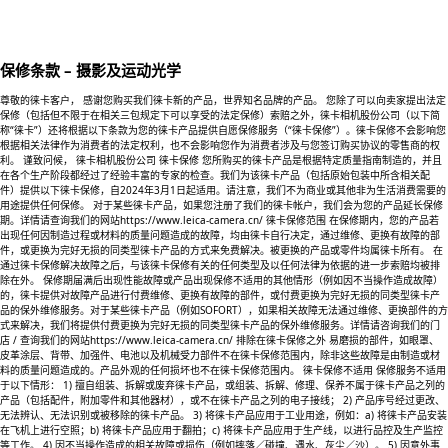
保修条款 – 摄影及运动光学
尊敬的徕卡客户， 感谢您购买我们徕卡新的产品，世界知名品牌的产品。 您除了可以向卖家提出法定
保修（包括但不限于在相关三包规定下可以享受的法定保修）索赔之外，徕卡相机股份公司（以下简
称“徕卡”）还将根据以下条款为您的徕卡产品提供自愿保修服务（“徕卡保修”）。徕卡保修不会影响您
根据相关法律作为消费者的法定权利，也不会影响您作为消费者涉及与您签订购买协议的零售商的权
利。 谨致问候， 徕卡相机股份公司 徕卡保修 您所购买的徕卡产品是根据特定质量指南制造的，并且
在各个生产阶段都经过了经验丰富的专家的检查。我们为该徕卡产品（包括原始包装中所含相关配
件）提供以下徕卡保修，自2024年3月1日起适用。请注意，我们不为商业或其他非为生活消费需要的
用途提供任何保修。 对于某些徕卡产品，如果您注册了我们的徕卡帐户，我们会为您的产品延长保修
期。详情请查询我们的网站https://www.leica-camera.cn/ 徕卡保修范围 在保修期内，您的产品若
出现任何因制造过程或材料的质量问题造成的故障，均由徕卡自行决定，通过维修、更换有故障的部
件，或更换为完好无损的同类型徕卡产品的方式来免费解决。被更换的产品或零件均属徕卡所有。 在
通过徕卡保修解决故障之后，与该徕卡保修有关的任何类型及以任何法律为依据的进一步索赔均被排
除在外。 保修期届满后出现性能故障或产品出现保修不适用的其他情形（例如因不当操作造成故障）
的，徕卡提供对故障产品进行付费维修、更换有故障的部件，或付费更换为完好无损的同类型徕卡产
品的保外维修服务。对于某些徕卡产品（例如SOFORT），如果相关故障无法通过维修、更换部件的方
式来解决，我们将提供付费更换为完好无损的同类型徕卡产品的保外维修服务。详情请咨询我们的门
店 / 查询我们的网站https://www.leica-camera.cn/ 排除在徕卡保修之外 易磨损的部件，如眼罩、
皮革涂层、背带、加强件、电池以及机械受力部件不在徕卡保修范围内，除非这些故障是由制造或材
料的质量问题造成的。产品外观的任何损坏也不在徕卡保修范围内。 徕卡保修不适用 保修服务不适用
于以下情形： 1) 擅自组装、拆解或废弃徕卡产品，或组装、拆解、修理、保养不属于徕卡产品之列的
产品（包括配件，附加零件和其他器材），或不在徕卡产品之列的电子接线； 2) 产品序号经过更改、
无法辨认、无法识别或被移除的徕卡产品。 3) 将徕卡产品应用于工业用途，例如：a) 将徕卡产品安装
在飞机上进行空照；b) 将徕卡产品应用于翻拍；c) 将徕卡产品应用于生产线，以进行品控及生产监控
等工作。 4) 因不当操作造成的相关故障或损伤（例如摔落／碰撞、遇水、灰尘／沙）。 5) 因意外事