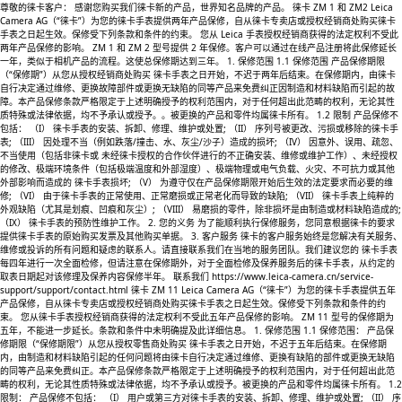
尊敬的徕卡客户： 感谢您购买我们徕卡新的产品，世界知名品牌的产品。 徕卡 ZM 1 和 ZM2 Leica
Camera AG（“徕卡”）为您的徕卡手表提供两年产品保修，自从徕卡专卖店或授权经销商处购买徕卡
手表之日起生效。保修受下列条款和条件的约束。 您从 Leica 手表授权经销商获得的法定权利不受此
两年产品保修的影响。 ZM 1 和 ZM 2 型号提供 2 年保修。客户可以通过在线产品注册将此保修延长
一年，类似于相机产品的流程。这使总保修期达到三年。 1. 保修范围 1.1 保修范围 产品保修期限
（“保修期”）从您从授权经销商处购买 徕卡手表之日开始，不迟于两年后结束。在保修期内，由徕卡
自行决定通过维修、更换故障部件或更换无缺陷的同等产品来免费纠正因制造和材料缺陷而引起的故
障。本产品保修条款严格限定于上述明确授予的权利范围内，对于任何超出此范畴的权利，无论其性
质特殊或法律依据，均不予承认或授予。。被更换的产品和零件均属徕卡所有。 1.2 限制 产品保修不
包括： （I） 徕卡手表的安装、拆卸、修理、维护或处置; （II） 序列号被更改、污损或移除的徕卡手
表; （III） 因处理不当（例如跌落/撞击、水、灰尘/沙子）造成的损坏; （IV） 因意外、误用、疏忽、
不当使用（包括非徕卡或 未经徕卡授权的合作伙伴进行的不正确安装、维修或维护工作）、未经授权
的修改、极端环境条件（包括极端温度和外部湿度）、极端物理或电气负载、火灾、不可抗力或其他
外部影响而造成的 徕卡手表损坏; （V） 为遵守仅在产品保修期限开始后生效的法定要求而必要的维
修; （VI） 由于徕卡手表的正常使用、正常磨损或正常老化而导致的缺陷; （VII） 徕卡手表上纯粹的
外观缺陷（尤其是划痕、凹痕和灰尘）; （VIII） 易磨损的零件，除非损坏是由制造或材料缺陷造成的;
（IX） 徕卡手表的预防性维护工作。 2. 您的义务 为了能顺利执行保修服务，您同意根据徕卡的要求
提供徕卡手表的原始购买发票及其他购买单据。 3. 客户服务 徕卡的客户服务始终是您解决有关服务、
维修或投诉的所有问题和疑虑的联系人。请直接联系我们在当地的服务团队。我们建议您的 徕卡手表
每四年进行一次全面检修，但请注意在保修期外，对于全面检修及保养服务后的徕卡手表，从约定的
取表日期起对该修理及保养内容保修半年。 联系我们 https://www.leica-camera.cn/service-
support/support/contact.html 徕卡 ZM 11 Leica Camera AG（“徕卡”）为您的徕卡手表提供五年
产品保修，自从徕卡专卖店或授权经销商处购买徕卡手表之日起生效。保修受下列条款和条件的约
束。 您从徕卡手表授权经销商获得的法定权利不受此五年产品保修的影响。 ZM 11 型号的保修期为
五年，不能进一步延长。条款和条件中未明确提及此详细信息。 1. 保修范围 1.1 保修范围： 产品保
修期限（“保修期限”）从您从授权零售商处购买 徕卡手表之日开始，不迟于五年后结束。在保修期
内，由制造和材料缺陷引起的任何问题将由徕卡自行决定通过维修、更换有缺陷的部件或更换无缺陷
的同等产品来免费纠正。本产品保修条款严格限定于上述明确授予的权利范围内，对于任何超出此范
畴的权利，无论其性质特殊或法律依据，均不予承认或授予。被更换的产品和零件均属徕卡所有。 1.2
限制： 产品保修不包括： （I） 用户或第三方对徕卡手表的安装、拆卸、修理、维护或处置; （II） 序