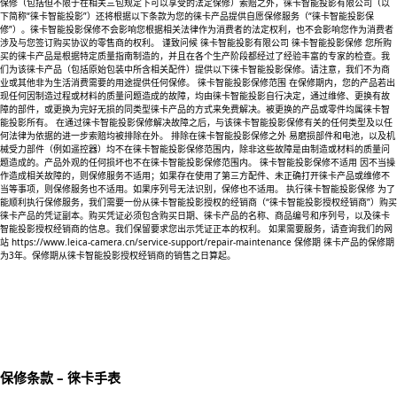
保修（包括但不限于在相关三包规定下可以享受的法定保修）索赔之外，徕卡智能投影有限公司（以
下简称“徕卡智能投影”）还将根据以下条款为您的徕卡产品提供自愿保修服务（“徕卡智能投影保
修”）。徕卡智能投影保修不会影响您根据相关法律作为消费者的法定权利，也不会影响您作为消费者
涉及与您签订购买协议的零售商的权利。 谨致问候 徕卡智能投影有限公司 徕卡智能投影保修 您所购
买的徕卡产品是根据特定质量指南制造的，并且在各个生产阶段都经过了经验丰富的专家的检查。我
们为该徕卡产品（包括原始包装中所含相关配件）提供以下徕卡智能投影保修。请注意，我们不为商
业或其他非为生活消费需要的用途提供任何保修。 徕卡智能投影保修范围 在保修期内，您的产品若出
现任何因制造过程或材料的质量问题造成的故障，均由徕卡智能投影自行决定，通过维修、更换有故
障的部件，或更换为完好无损的同类型徕卡产品的方式来免费解决。被更换的产品或零件均属徕卡智
能投影所有。 在通过徕卡智能投影保修解决故障之后，与该徕卡智能投影保修有关的任何类型及以任
何法律为依据的进一步索赔均被排除在外。 排除在徕卡智能投影保修之外 易磨损部件和电池，以及机
械受力部件（例如遥控器）均不在徕卡智能投影保修范围内，除非这些故障是由制造或材料的质量问
题造成的。产品外观的任何损坏也不在徕卡智能投影保修范围内。 徕卡智能投影保修不适用 因不当操
作造成相关故障的，则保修服务不适用；如果存在使用了第三方配件、未正确打开徕卡产品或维修不
当等事项，则保修服务也不适用。如果序列号无法识别，保修也不适用。 执行徕卡智能投影保修 为了
能顺利执行保修服务，我们需要一份从徕卡智能投影授权的经销商（“徕卡智能投影授权经销商”）购买
徕卡产品的凭证副本。购买凭证必须包含购买日期、徕卡产品的名称、商品编号和序列号，以及徕卡
智能投影授权经销商的信息。我们保留要求您出示凭证正本的权利。 如果需要服务，请查询我们的网
站 https://www.leica-camera.cn/service-support/repair-maintenance 保修期 徕卡产品的保修期
为3年。保修期从徕卡智能投影授权经销商的销售之日算起。
保修条款 – 徕卡手表