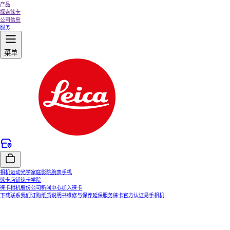
产品
探索徕卡
公司信息
服务
菜单
相机
运动光学
家庭影院
腕表
手机
徕卡店铺
徕卡学院
徕卡相机股份公司
新闻中心
加入徕卡
下载
联系我们
订购纸质说明书
维修与保养
延保服务
徕卡官方认证易手相机