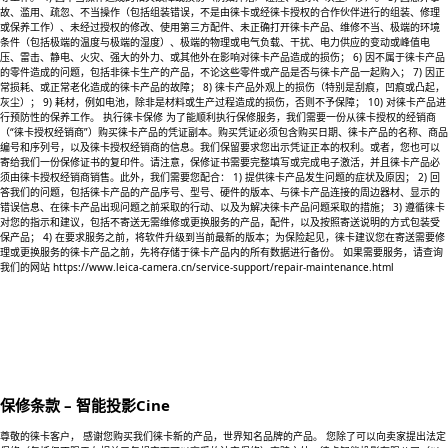
故、滥用、疏忽、不当操作（包括组装错误，不是由徕卡或经徕卡授权的合作伙伴进行的组装、修理
或保养工作）、未经过授权的修改、使用第三方配件、未正确打开徕卡产品、维修不当、极端的环境
条件（包括极端的温度与极端的湿度）、极端的物理或电气负载、干扰、电力供应的变动或峰值电
压、雷击、静电、火灾、强大的外力、或其他外在影响对徕卡产品造成的损伤； 6) 因不属于徕卡产品
的零件造成的问题，包括非徕卡生产的产品，不论这些零件或产品是否与徕卡产品一起购入； 7) 因正
常损耗、或正常老化造成的徕卡产品的故障； 8) 徕卡产品外观上的损伤（特别是刮痕，凹痕或凸起，
灰尘）； 9) 耗材，例如电池，除非是材料或生产过程造成的损伤，否则不予保障； 10) 对徕卡产品进
行预防性的保养工作。 执行徕卡保修 为了能顺利执行保修服务，我们需要一份从徕卡授权的经销商
（“徕卡授权经销商”）购买徕卡产品的凭证副本。购买凭证必须包含购买日期、徕卡产品的名称、商品
编号和序列号，以及徕卡授权经销商的信息。我们保留要求您出示凭证正本的权利。或者，您也可以
寄给我们一份保修证书的复印件。请注意，保修证书需要完整填写或完成电子激活，并且徕卡产品必
须由徕卡授权经销商销售。此外，我们需要您配合： 1) 提供徕卡产品发生问题的症状及原因； 2) 回
答我们的问题，包括徕卡产品的产品序号、型号、硬件的版本、与徕卡产品连接的周边器材、显示的
错误信息、在徕卡产品出现问题之前采取的行动、以及为解决徕卡产品问题采取的措施； 3) 遵循徕卡
对您的指示和建议，包括不寄送无需维修或更换服务的产品，配件，以及按照寄送说明的方式包装受
保产品； 4) 在要求服务之前，将软件升级到当前最新的版本；为保险起见，徕卡建议您在寄送需要修
理或更换服务的徕卡产品之前，先将存储于徕卡产品内的所有数据进行备份。 如果需要服务，请查询
我们的网站 https://www.leica-camera.cn/service-support/repair-maintenance.html
保修条款 – 智能投影Cine
尊敬的徕卡客户， 感谢您购买我们徕卡新的产品，世界知名品牌的产品。 您除了可以向卖家提出法定