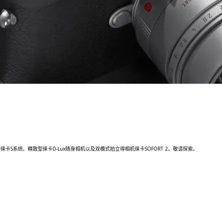
系统、精致型徕卡D-Lux随身相机以及双模式拍立得相机徕卡SOFORT 2。敬请探索。