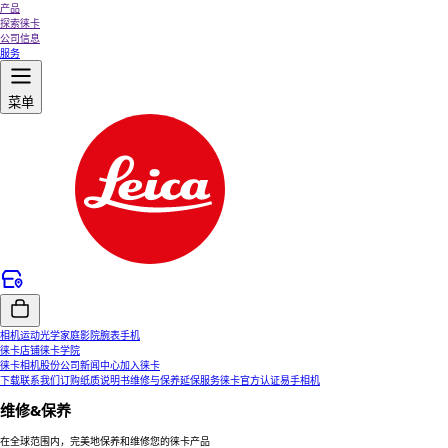
产品
探索徕卡
公司信息
服务
菜单
相机
运动光学
家庭影院
腕表
手机
徕卡店铺
徕卡学院
徕卡相机股份公司
新闻中心
加入徕卡
下载
联系我们
订购纸质说明书
维修与保养
延保服务
徕卡官方认证易手相机
维修&保养
在全球范围内，完美地保养和维修您的徕卡产品