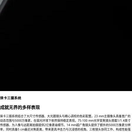
徕卡三摄系统
成就无界的多样表现
徕卡三摄系统结合了大尺寸传感器、大光圈镜头与精心调校的色彩配置。23 mm主摄像头具备宽广的
动态范围与5000万像素，在弱光环境下依然保持稳定表现。75-100 mm光学变焦镜头搭载1/1.4英寸
传感器，为人像与远距离拍摄提供2亿像素级细节。14 mm超广角镜头提供了额外的5000万像素分辨
率，同时具备5 cm最近对焦距离，带来更具冲击力与沉浸感的视角。三枚镜头协同工作，构成性能强