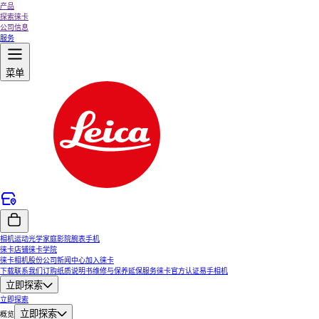
产品
探索徕卡
公司信息
服务
菜单
相机
运动光学
家庭影院
腕表
手机
徕卡店铺
徕卡学院
徕卡相机股份公司
新闻中心
加入徕卡
下载
联系我们
订购纸质说明书
维修与保养
延保服务
徕卡官方认证易手相机
立即探索
立即探索
立即探索
概览