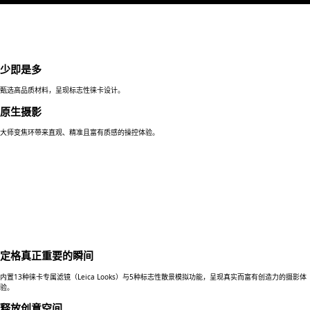
少即是多
甄选高品质材料，呈现标志性徕卡设计。
原生摄影
大师变焦环带来直观、精准且富有质感的操控体验。
定格真正重要的瞬间
内置13种徕卡专属滤镜（Leica Looks）与5种标志性散景模拟功能，呈现真实而富有创造力的摄影体
验。
释放创意空间