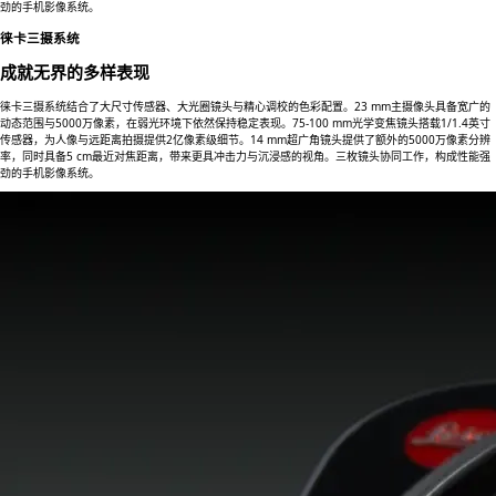
劲的手机影像系统。
徕卡三摄系统
成就无界的多样表现
徕卡三摄系统结合了大尺寸传感器、大光圈镜头与精心调校的色彩配置。23 mm主摄像头具备宽广的
动态范围与5000万像素，在弱光环境下依然保持稳定表现。75-100 mm光学变焦镜头搭载1/1.4英寸
传感器，为人像与远距离拍摄提供2亿像素级细节。14 mm超广角镜头提供了额外的5000万像素分辨
率，同时具备5 cm最近对焦距离，带来更具冲击力与沉浸感的视角。三枚镜头协同工作，构成性能强
劲的手机影像系统。